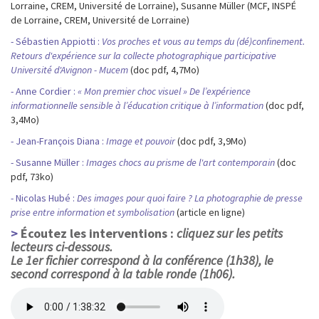
Lorraine, CREM, Université de Lorraine), Susanne Müller (MCF, INSPÉ
de Lorraine, CREM, Université de Lorraine)
- Sébastien Appiotti :
Vos proches et vous au temps du (dé)confinement.
Retours d'expérience sur la collecte photographique participative
Université d'Avignon - Mucem
(doc pdf, 4,7Mo)
- Anne Cordier :
« Mon premier choc visuel » De l’expérience
informationnelle sensible à l’éducation critique à l’information
(doc pdf,
3,4Mo)
- Jean-François Diana :
Image et pouvoir
(doc pdf, 3,9Mo)
- Susanne Müller :
Images chocs au prisme de l'art contemporain
(doc
pdf, 73ko)
- Nicolas Hubé :
Des images pour quoi faire ? La photographie de presse
prise entre information et symbolisation
(article en ligne)
Écoutez les interventions :
cliquez sur les petits
lecteurs ci-dessous.
Le 1er fichier correspond à la conférence (1h38), le
second correspond à la table ronde (1h06).
Media
Audio
file