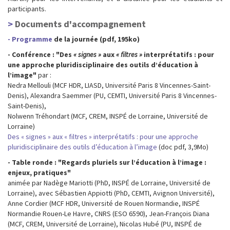
participants.
Documents d'accompagnement
- Programme
de la journée (pdf, 195ko)
- Conférence : "Des
« signes »
aux
« filtres »
interprétatifs : pour
une approche pluridisciplinaire des outils d’éducation à
l’image"
par :
Nedra Mellouli (MCF HDR, LIASD, Université Paris 8 Vincennes-Saint-
Denis), Alexandra Saemmer (PU, CEMTI, Université Paris 8 Vincennes-
Saint-Denis),
Nolwenn Tréhondart (MCF, CREM, INSPÉ de Lorraine, Université de
Lorraine)
Des « signes » aux « filtres » interprétatifs : pour une approche
pluridisciplinaire des outils d’éducation à l’image
(doc pdf, 3,9Mo)
- Table ronde : "Regards pluriels sur l’éducation à l’image :
enjeux, pratiques"
animée par Nadège Mariotti (PhD, INSPÉ de Lorraine, Université de
Lorraine), avec Sébastien Appiotti (PhD, CEMTI, Avignon Université),
Anne Cordier (MCF HDR, Université de Rouen Normandie, INSPÉ
Normandie Rouen-Le Havre, CNRS (ESO 6590), Jean-François Diana
(MCF, CREM, Université de Lorraine), Nicolas Hubé (PU, INSPÉ de