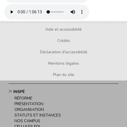
Audio
file
Aide et accessibilité
Footer
menu
Crédits
Déclaration d'accessibilité
Mentions légales
Plan du site
INSPÉ
Navigation
RÉFORME
principale
PRÉSENTATION
ORGANISATION
STATUTS ET INSTANCES
NOS CAMPUS
CELLULES EDI