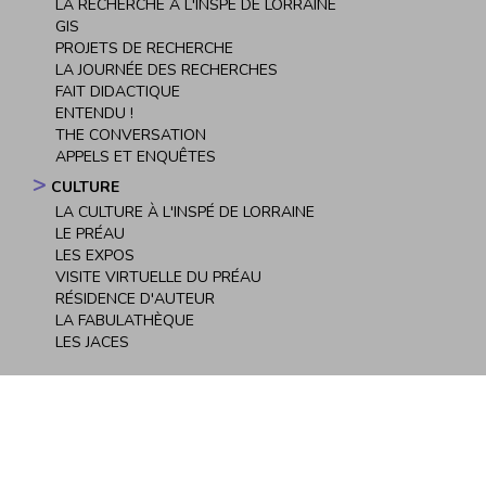
LA RECHERCHE À L'INSPÉ DE LORRAINE
GIS
PROJETS DE RECHERCHE
LA JOURNÉE DES RECHERCHES
FAIT DIDACTIQUE
ENTENDU !
THE CONVERSATION
APPELS ET ENQUÊTES
CULTURE
LA CULTURE À L'INSPÉ DE LORRAINE
LE PRÉAU
LES EXPOS
VISITE VIRTUELLE DU PRÉAU
RÉSIDENCE D'AUTEUR
LA FABULATHÈQUE
LES JACES