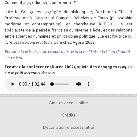
Comment agir, éduquer, comprendre ?"
Juliette Grange est agrégée de philosophie, Docteure d’État et
Professeure à l’Université François Rabelais de Tours (philosophie
moderne et contemporaine), et chercheuse à l’ICD. Elle est
spécialiste de la pensée française du XIXème siècle, et des relations
entre sciences humaines et philosophie politique. Elle est l'autrice du
livre
Les néo-conservateurs
paru chez Agora (2017).
Retour à la liste des autres podcasts de la série "Entendu ! " en cliquant
sur ce lien
Écoutez la conférence (Durée 1h02), suivie des échanges :
cliquez
sur le petit lecteur ci-dessous
Media
Audio
file
Aide et accessibilité
Footer
menu
Crédits
Déclaration d'accessibilité