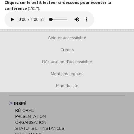
Cliquez sur le petit lecteur ci-dessous pour écouter la
conférence
(1'01'').
Media
Audio
file
Aide et accessibilité
Footer
menu
Crédits
Déclaration d'accessibilité
Mentions légales
Plan du site
INSPÉ
Navigation
RÉFORME
principale
PRÉSENTATION
ORGANISATION
STATUTS ET INSTANCES