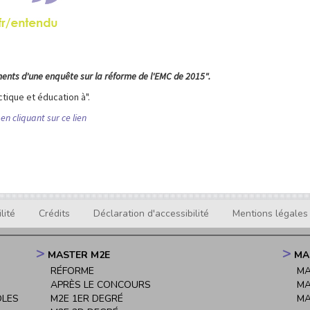
ments d'une enquête sur la réforme de l'EMC de 2015".
tique et éducation à".
en cliquant sur ce lien
lité
Crédits
Déclaration d'accessibilité
Mentions légales
MASTER M2E
MA
RÉFORME
MA
APRÈS LE CONCOURS
MA
OLES
M2E 1ER DEGRÉ
MA