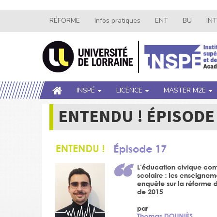
Aller
RÉFORME
Infos pratiques
ENT
BU
IN
Navigation
au
contenu
secondaire
principal
Main
INSPÉ
LICENCE
MASTER M2E
navigation
ENTENDU ! ÉPISODE