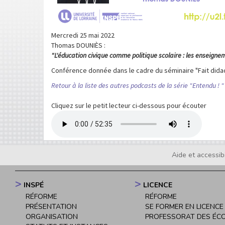
Mercredi 25 mai 2022
Thomas DOUNIÈS :
"L'éducation civique comme politique scolaire : les enseigne
Conférence donnée dans le cadre du séminaire "Fait didac
Retour à la liste des autres podcasts de la série "Entendu ! " 
Cliquez sur le petit lecteur ci-dessous pour écouter
Media
Audio
file
Aide et accessibi
Footer
menu
INSPÉ
LICENCE
Navigation
RÉFORME
RÉFORME
principale
PRÉSENTATION
SE FORMER EN LICENCE
ORGANISATION
PROFESSORAT DES ÉC