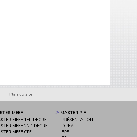
Plan du site
STER MEEF
MASTER PIF
STER MEEF 1ER DEGRÉ
PRÉSENTATION
STER MEEF 2ND DEGRÉ
DIPEA
STER MEEF CPE
EPE