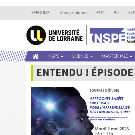
Aller
RÉFORME
Infos pratiques
ENT
BU
IN
Navigation
au
contenu
secondaire
principal
Main
INSPÉ
LICENCE
MASTER M2E
navigation
ENTENDU ! ÉPISODE