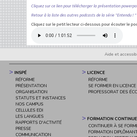
Cliquez sur ce lien pour télécharger la présentation powerpoi
Retour à la liste des autres podcasts de la série "Entendu ! " 
Cliquez sur le petit lecteur ci-dessous pour écouter le p
Media
Audio
file
Aide et accessibi
Footer
menu
INSPÉ
LICENCE
Navigation
RÉFORME
RÉFORME
principale
PRÉSENTATION
SE FORMER EN LICENCE
ORGANISATION
PROFESSORAT DES ÉC
STATUTS ET INSTANCES
NOS CAMPUS
CELLULES EDI
LES LANGUES
FORMATION CONTINUE
RAPPORTS D'ACTIVITÉ
CONTINUER À SE FORM
PRESSE
FORMATION DIPLÔMAN
COMMUNICATION