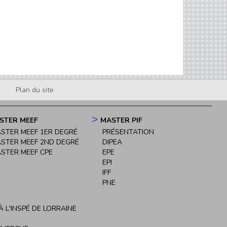
Plan du site
STER MEEF
MASTER PIF
STER MEEF 1ER DEGRÉ
PRÉSENTATION
STER MEEF 2ND DEGRÉ
DIPEA
STER MEEF CPE
EPE
EPI
IFF
PNE
 L'INSPÉ DE LORRAINE