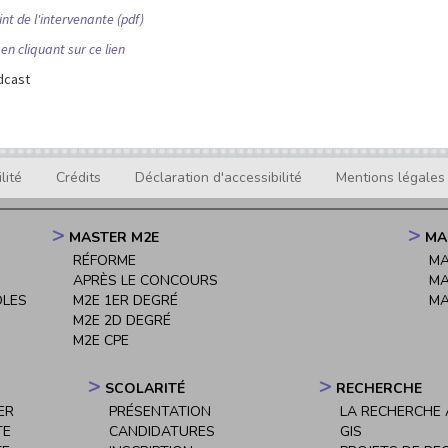
nt de l'intervenante (pdf)
en cliquant sur ce lien
odcast
lité
Crédits
Déclaration d'accessibilité
Mentions légales
MASTER M2E
MA
RÉFORME
MA
APRÈS LE CONCOURS
MA
OLES
M2E 1ER DEGRÉ
MA
M2E 2D DEGRÉ
M2E CPE
SCOLARITÉ
RECHERCHE
ER
PRÉSENTATION
LA RECHERCHE À
TE
CANDIDATURES
GIS