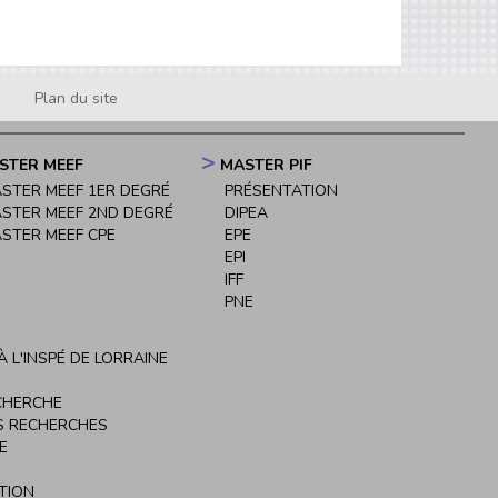
Plan du site
STER MEEF
MASTER PIF
STER MEEF 1ER DEGRÉ
PRÉSENTATION
STER MEEF 2ND DEGRÉ
DIPEA
STER MEEF CPE
EPE
EPI
IFF
PNE
 L'INSPÉ DE LORRAINE
CHERCHE
S RECHERCHES
E
TION