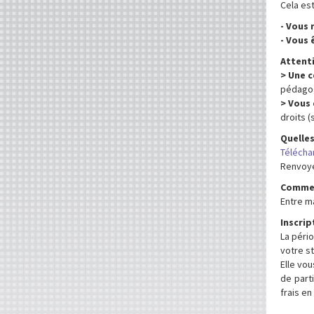
Cela est
- Vous 
- Vous 
Attenti
> Une c
pédagog
> Vous 
droits (
Quelles
Télécha
Renvoy
Commen
Entre ma
Inscrip
La péri
votre s
Elle vou
de part
frais en