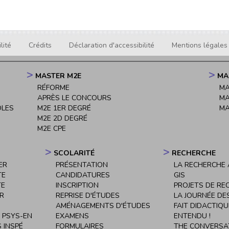
lité
Crédits
Déclaration d'accessibilité
Mentions légales
MASTER M2E
MA
RÉFORME
MA
APRÈS LE CONCOURS
MA
OLES
M2E 1ER DEGRÉ
MA
M2E 2D DEGRÉ
M2E CPE
SCOLARITÉ
RECHERCHE
ER
PRÉSENTATION
LA RECHERCHE À
TE
CANDIDATURES
GIS
TE
INSCRIPTION
PROJETS DE RE
ER
REPRISE D'ÉTUDES
LA JOURNÉE DE
AMÉNAGEMENTS D'ÉTUDES
FAIT DIDACTIQU
 PSYS-EN
EXAMENS
ENTENDU !
 INSPÉ
FORMULAIRES
THE CONVERSA