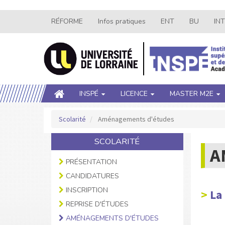
Aller
RÉFORME
Infos pratiques
ENT
BU
IN
Navigation
au
contenu
secondaire
principal
Main
INSPÉ
LICENCE
MASTER M2E
navigation
Scolarité
Aménagements d'études
SCOLARITÉ
A
PRÉSENTATION
CANDIDATURES
INSCRIPTION
La
REPRISE D'ÉTUDES
AMÉNAGEMENTS D'ÉTUDES