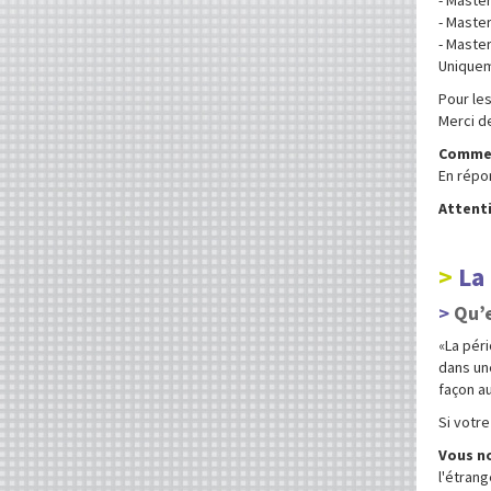
- Maste
- Maste
Uniquem
Pour les
Merci d
Commen
En répon
Attenti
La
Qu’e
«La péri
dans un
façon au
Si votre
Vous n
l'étrang