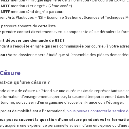
r MEEF mention «1er degré » (2ème année)
r MEEF mention «2nd degré » parcours
ent Arts Plastiques – NSI – Economie Gestion et Sciences et Techniques M
 parcours absents de cette liste :
e prendre contact directement avec la composante où se déroulera la for
t déposer une demande de RSE ?
dant à l’enquête en ligne qui sera communiquée par courriel (à votre adres
on :
Votre dossier ne sera étudié que si l’ensemble des pièces demandée
 Césure
st-ce qu’une césure ?
ode dite « de césure » s’étend sur une durée maximale représentant une ann
e formation d’enseignement supérieur, la suspend temporairement dans le 
tonome, soit au sein d’un organisme d’accueil en France ou à l’étranger.
 projet de mobilité est à l'international,
vous pouvez contacter le service des
ous posez souvent la question d'une césure pendant votre formati
er, acquérir une expérience personnelle au sein d’une entreprise ou d’une as