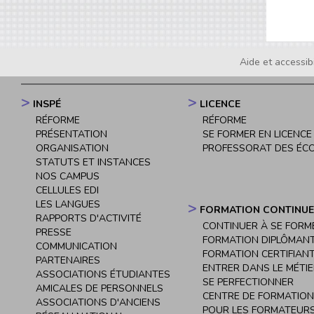
Aide et accessibi
Footer
menu
INSPÉ
LICENCE
Navigation
RÉFORME
RÉFORME
principale
PRÉSENTATION
SE FORMER EN LICENCE
ORGANISATION
PROFESSORAT DES ÉC
STATUTS ET INSTANCES
NOS CAMPUS
CELLULES EDI
LES LANGUES
FORMATION CONTINUE
RAPPORTS D'ACTIVITÉ
CONTINUER À SE FORM
PRESSE
FORMATION DIPLÔMAN
COMMUNICATION
FORMATION CERTIFIAN
PARTENAIRES
ENTRER DANS LE MÉTI
ASSOCIATIONS ÉTUDIANTES
SE PERFECTIONNER
AMICALES DE PERSONNELS
CENTRE DE FORMATION
ASSOCIATIONS D'ANCIENS
POUR LES FORMATEURS