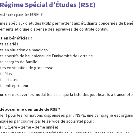
 Régime Spécial d’Études (RSE)
st-ce que le RSE ?
imes spéciaux d’études (RSE) permettent aux étudiants concernés de bénéf
ements et d’une dispense des épreuves de contrôle continu.
t en bénéficier ?
ts salariés
ts en situation de handicap
ts sportifs de haut niveau de l’université de Lorraine
ts chargés de famille
ntes en situation de grossesse
ts élus
ts artistes
nts entrepreneurs
rrez retrouver les modalités ainsi que la liste des justificatifs à transmet
déposer une demande de RSE ?
ent pour les formations dispensées par l’INSPÉ, une campagne est organ
uées par courriel par le service de scolarité) pour :
ce PE (1ère – 2ème – 3ème année)
 MEEF mention « Pratique Ingénierie de la Formation » parcours DIPEA – EPE 