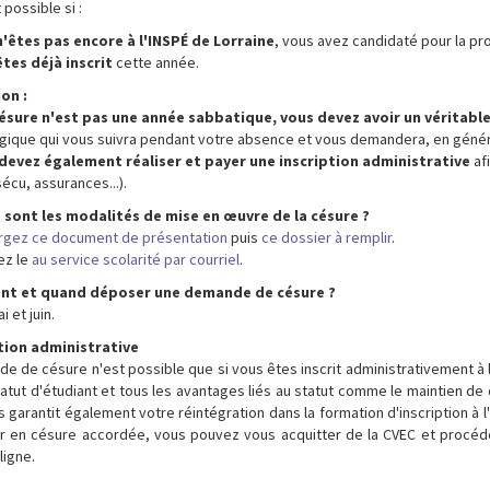
 possible si :
n'êtes pas encore à l'INSPÉ de Lorraine
, vous avez candidaté pour la pro
êtes déjà inscrit
cette année.
on :
ésure n'est pas une année sabbatique, vous devez avoir un véritable
ique qui vous suivra pendant votre absence et vous demandera, en général,
devez également réaliser et payer une inscription administrative
afi
sécu, assurances...).
 sont les modalités de mise en œuvre de la césure ?
rgez ce document de présentation
puis
ce dossier à remplir
.
ez le
au service scolarité par courriel
.
t et quand déposer une demande de césure ?
i et juin.
tion administrative
ode de césure n'est possible que si vous êtes inscrit administrativement à
tatut d'étudiant et tous les avantages liés au statut comme le maintien de
s garantit également votre réintégration dans la formation d'inscription à l
ir en césure accordée, vous pouvez vous acquitter de la CVEC et procéde
 ligne.