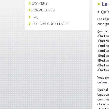
Le
EXAMENS
FORMULAIRES
Qu’e
FAQ
Les rég
L'UL À VOTRE SERVICE
enseign
Qui peu
-Étudian
-Étudian
-Étudian
-Étudian
-Étudia
-Étudian
-Étudian
-Étudia
Vous pou
ce lien.
Quand 
Uniquem
communiq
- Licen
- Master