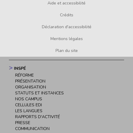
Aide et accessibilité
Footer
menu
Crédits
Déclaration d'accessibilité
Mentions légales
Plan du site
INSPÉ
Navigation
RÉFORME
principale
PRÉSENTATION
ORGANISATION
STATUTS ET INSTANCES
NOS CAMPUS
CELLULES EDI
LES LANGUES
RAPPORTS D'ACTIVITÉ
PRESSE
COMMUNICATION