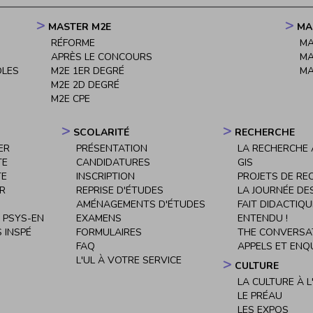
MASTER M2E
MA
RÉFORME
MA
APRÈS LE CONCOURS
MA
OLES
M2E 1ER DEGRÉ
MA
M2E 2D DEGRÉ
M2E CPE
SCOLARITÉ
RECHERCHE
ER
PRÉSENTATION
LA RECHERCHE À
TE
CANDIDATURES
GIS
TE
INSCRIPTION
PROJETS DE RE
ER
REPRISE D'ÉTUDES
LA JOURNÉE DE
AMÉNAGEMENTS D'ÉTUDES
FAIT DIDACTIQU
 PSYS-EN
EXAMENS
ENTENDU !
 INSPÉ
FORMULAIRES
THE CONVERSA
FAQ
APPELS ET ENQ
L'UL À VOTRE SERVICE
CULTURE
LA CULTURE À L
LE PRÉAU
LES EXPOS