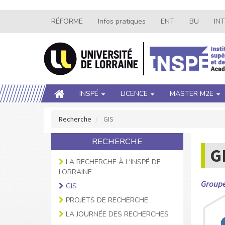
Aller
RÉFORME
Infos pratiques
ENT
BU
IN
Navigation
au
contenu
secondaire
principal
Main
INSPÉ
LICENCE
MASTER M2E
navigation
Recherche
GIS
RECHERCHE
G
LA RECHERCHE À L'INSPÉ DE
LORRAINE
Groupe
GIS
PROJETS DE RECHERCHE
LA JOURNÉE DES RECHERCHES