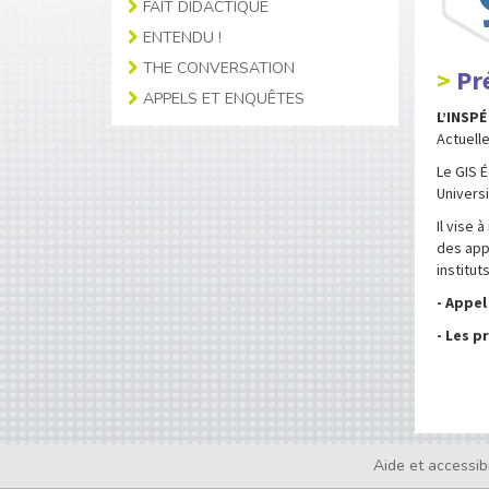
FAIT DIDACTIQUE
ENTENDU !
THE CONVERSATION
Pr
APPELS ET ENQUÊTES
L’INSPÉ
Actuelle
Le GIS É
Univers
Il vise 
des appe
instituts
- Appel
- Les p
Aide et accessibi
Footer