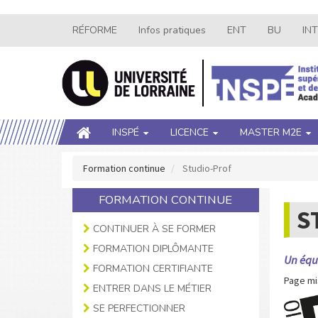
Aller
RÉFORME
Infos pratiques
ENT
BU
IN
Navigation
au
contenu
secondaire
principal
Main
INSPÉ
LICENCE
MASTER M2E
navigation
Formation continue
Studio-Prof
FORMATION CONTINUE
S
CONTINUER À SE FORMER
FORMATION DIPLÔMANTE
Un équ
FORMATION CERTIFIANTE
Page mis
ENTRER DANS LE MÉTIER
SE PERFECTIONNER