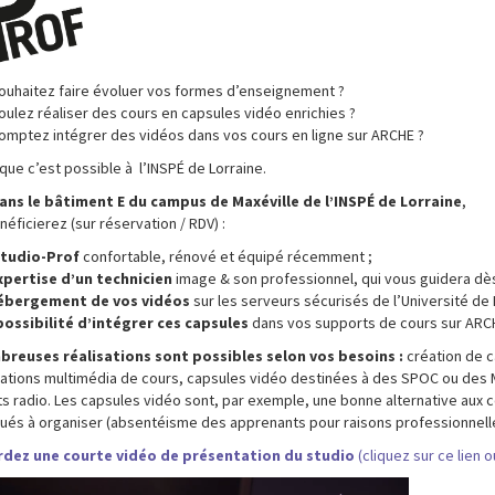
souhaitez faire évoluer vos formes d’enseignement ?
oulez réaliser des cours en capsules vidéo enrichies ?
comptez intégrer des vidéos dans vos cours en ligne sur ARCHE ?
ue c’est possible à l’INSPÉ de Lorraine.
ans le bâtiment E du campus de Maxéville de l’INSPÉ de Lorraine
,
éficierez (sur réservation / RDV) :
Studio-Prof
confortable, rénové et équipé récemment ;
expertise d’un technicien
image & son professionnel, qui vous guidera dès l
hébergement de vos vidéos
sur les serveurs sécurisés de l’Université de 
 possibilité d’intégrer ces capsules
dans vos supports de cours sur ARC
reuses réalisations sont possibles selon vos besoins :
création de 
ations multimédia de cours, capsules vidéo destinées à des SPOC ou des
s radio. Les capsules vidéo sont, par exemple, une bonne alternative aux 
ués à organiser (absentéisme des apprenants pour raisons professionnell
rdez une courte vidéo de présentation du studio
(cliquez sur ce lien ou