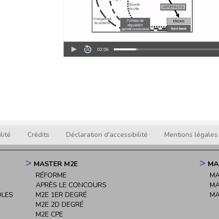
lité
Crédits
Déclaration d'accessibilité
Mentions légales
MASTER M2E
MA
RÉFORME
MA
APRÈS LE CONCOURS
MA
OLES
M2E 1ER DEGRÉ
MA
M2E 2D DEGRÉ
M2E CPE