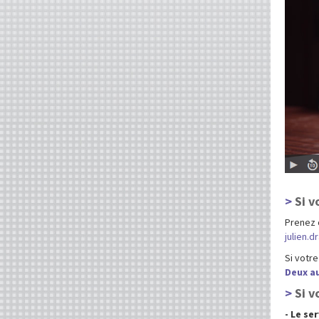
Si v
Prenez 
julien.d
Si votre
Deux a
Si v
- Le se