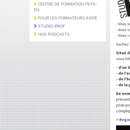
CENTRE DE FORMATION PSYS-
EN
POUR LES FORMATEURS INSPÉ
- Vous 
STUDIO-PROF
- Vous v
NOS PODCASTS
- Vous 
Sachez q
Situé d
vous bén
- d’un 
- de l’
- de l’
- de la
De nomb
présent
podcast
compliq
> Rega