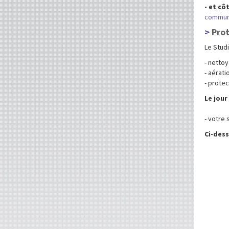
- et cô
commun
Prot
Le Studi
- netto
- aérati
- prote
Le jour
- votre 
Ci-dess