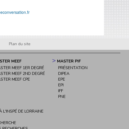
econversation.fr
Plan du site
STER MEEF
MASTER PIF
STER MEEF 1ER DEGRÉ
PRÉSENTATION
STER MEEF 2ND DEGRÉ
DIPEA
STER MEEF CPE
EPE
EPI
IFF
PNE
 L'INSPÉ DE LORRAINE
CHERCHE
S RECHERCHES