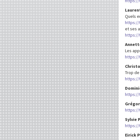
https:/
Laurent
Quels en
https:/
et ses a
https:/
Annette
Les app
https:/
Christ
Trop de
https:/
Domini
https:/
Grégory
https:/
Sylvie P
https:/
Eirick P