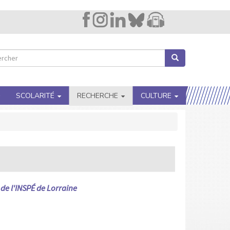
Image
Lien
cher
Rechercher
hercher
SCOLARITÉ
RECHERCHE
CULTURE
de l'INSPÉ de Lorraine