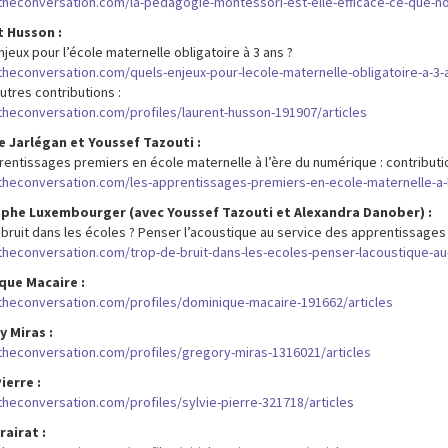
/theconversation.com/la-pedagogie-montessori-est-elle-efficace-ce-que-no
 Husson :
jeux pour l’école maternelle obligatoire à 3 ans ?
/theconversation.com/quels-enjeux-pour-lecole-maternelle-obligatoire-a-3-
utres contributions :
/theconversation.com/profiles/laurent-husson-191907/articles
 Jarlégan et Youssef Tazouti :
rentissages premiers en école maternelle à l’ère du numérique : contributi
/theconversation.com/les-apprentissages-premiers-en-ecole-maternelle-a-
ophe Luxembourger (avec Youssef Tazouti et Alexandra Danober) :
 bruit dans les écoles ? Penser l’acoustique au service des apprentissage
/theconversation.com/trop-de-bruit-dans-les-ecoles-penser-lacoustique-a
que Macaire :
/theconversation.com/profiles/dominique-macaire-191662/articles
 Miras :
/theconversation.com/profiles/gregory-miras-1316021/articles
ierre :
/theconversation.com/profiles/sylvie-pierre-321718/articles
rairat :