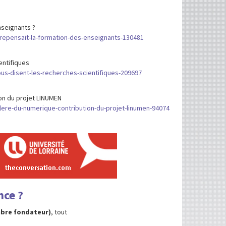
nseignants ?
-repensait-la-formation-des-enseignants-130481
entifiques
us-disent-les-recherches-scientifiques-209697
on du projet LINUMEN
lere-du-numerique-contribution-du-projet-linumen-94074
ce ?
mbre fondateur)
, tout