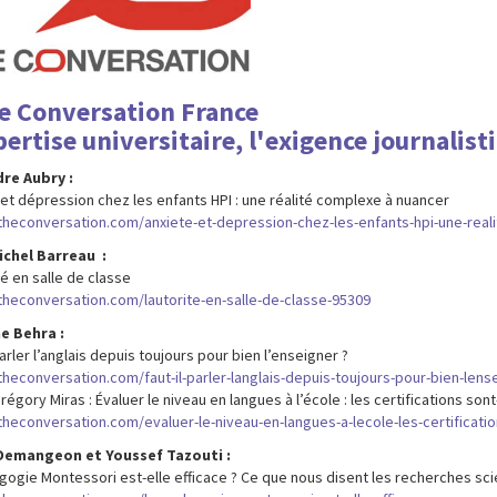
e Conversation France
pertise universitaire, l'exigence journalist
re Aubry :
 et dépression chez les enfants HPI : une réalité complexe à nuancer
/theconversation.com/anxiete-et-depression-chez-les-enfants-hpi-une-rea
ichel Barreau :
té en salle de classe
/theconversation.com/lautorite-en-salle-de-classe-95309
e Behra :
parler l’anglais depuis toujours pour bien l’enseigner ?
/theconversation.com/faut-il-parler-langlais-depuis-toujours-pour-bien-len
régory Miras : Évaluer le niveau en langues à l’école : les certifications sont-
theconversation.com/evaluer-le-niveau-en-langues-a-lecole-les-certificatio
Demangeon et Youssef Tazouti :
gogie Montessori est-elle efficace ? Ce que nous disent les recherches sci