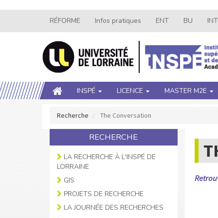
Aller
RÉFORME
Infos pratiques
ENT
BU
IN
Navigation
au
contenu
secondaire
principal
Main
INSPÉ
LICENCE
MASTER M2E
navigation
Recherche
The Conversation
RECHERCHE
T
LA RECHERCHE À L'INSPÉ DE
LORRAINE
Retrouv
GIS
PROJETS DE RECHERCHE
LA JOURNÉE DES RECHERCHES