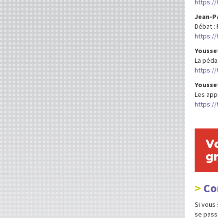
https://
Jean-Pa
Débat : 
https:/
Youssef
La péda
https:/
Youssef
Les app
https:/
Co
Si vous
se passe