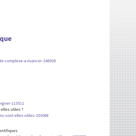
ique
lite-complexe-a-nuancer-246928
seigner-115511
elles utiles ?
ns-sont-elles-utiles-203068
entifiques