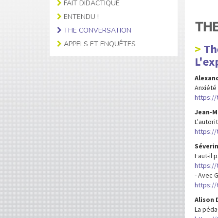
FAIT DIDACTIQUE
ENTENDU !
THE CONVERSATION
APPELS ET ENQUÊTES
Th
L'ex
Alexand
Anxiété
https:/
Jean-M
L'autori
https:/
Séverin
Faut-il 
https:/
- Avec G
https://
Alison 
La péda