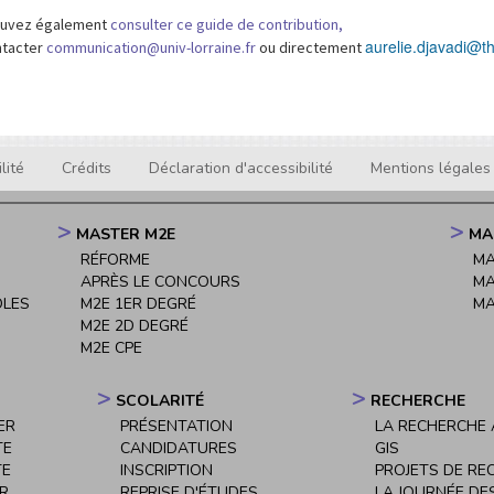
ouvez également
consulter ce guide de contribution,
aurelie.djavadi@th
ntacter
communication@univ-lorraine.fr
ou directement
lité
Crédits
Déclaration d'accessibilité
Mentions légales
MASTER M2E
MA
RÉFORME
MA
APRÈS LE CONCOURS
MA
OLES
M2E 1ER DEGRÉ
MA
M2E 2D DEGRÉ
M2E CPE
SCOLARITÉ
RECHERCHE
ER
PRÉSENTATION
LA RECHERCHE À
TE
CANDIDATURES
GIS
TE
INSCRIPTION
PROJETS DE RE
ER
REPRISE D'ÉTUDES
LA JOURNÉE DE