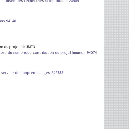
us-disent-les-recherches-scientifiques-209697
ans-94148
on du projet LINUMEN
lere-du-numerique-contribution-du-projet-linumen-94074
s
u-service-des-apprentissages-242753