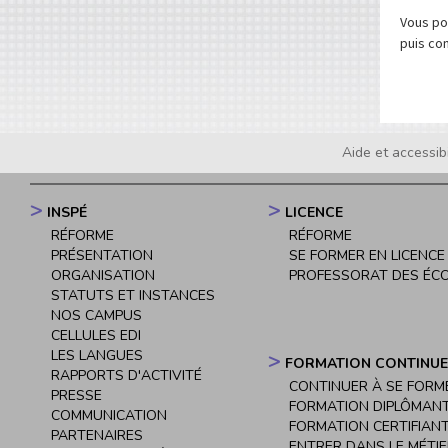
Vous p
puis co
Aide et accessibi
Footer
menu
INSPÉ
LICENCE
Navigation
RÉFORME
RÉFORME
principale
PRÉSENTATION
SE FORMER EN LICENCE
ORGANISATION
PROFESSORAT DES ÉC
STATUTS ET INSTANCES
NOS CAMPUS
CELLULES EDI
LES LANGUES
FORMATION CONTINUE
RAPPORTS D'ACTIVITÉ
CONTINUER À SE FORM
PRESSE
FORMATION DIPLÔMAN
COMMUNICATION
FORMATION CERTIFIAN
PARTENAIRES
ENTRER DANS LE MÉTI