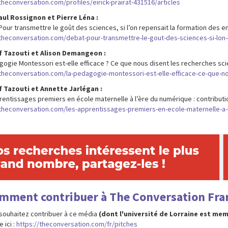
theconversation.com/profiles/eirick-prairat-431516/articles
ul Rossignon et Pierre Léna :
Pour transmettre le goût des sciences, si l’on repensait la formation des e
/theconversation.com/debat-pour-transmettre-le-gout-des-sciences-si-lon
 Tazouti et Alison Demangeon :
gogie Montessori est-elle efficace ? Ce que nous disent les recherches sci
/theconversation.com/la-pedagogie-montessori-est-elle-efficace-ce-que-no
 Tazouti et Annette Jarlégan :
rentissages premiers en école maternelle à l’ère du numérique : contributi
/theconversation.com/les-apprentissages-premiers-en-ecole-maternelle-a-
mment contribuer à The Conversation Fran
 souhaitez contribuer à ce média
(dont l'université de Lorraine est me
 ici :
https://theconversation.com/fr/pitches