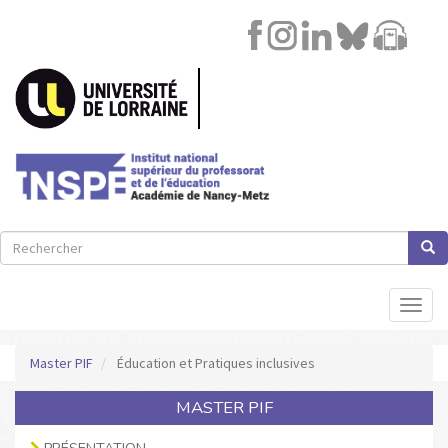
Image
Lien
Aller
au
contenu
principal
Rechercher
Rech
Rechercher
Toggl
naviga
Master PIF
Éducation et Pratiques inclusives
MASTER PIF