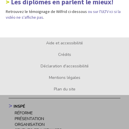
Les diplômés en parlent le mieux!
Retrouvez le témoignage de Wilfrid ci-dessous
ou sur l'ULTV ici si la
vidéo ne s'affiche pas
.
Aide et accessibilité
Footer
menu
Crédits
Déclaration d'accessibilité
Mentions légales
Plan du site
INSPÉ
Navigation
RÉFORME
principale
PRÉSENTATION
ORGANISATION