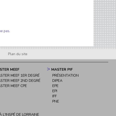
che pas
.
Plan du site
STER MEEF
MASTER PIF
STER MEEF 1ER DEGRÉ
PRÉSENTATION
STER MEEF 2ND DEGRÉ
DIPEA
STER MEEF CPE
EPE
EPI
IFF
PNE
 L'INSPÉ DE LORRAINE