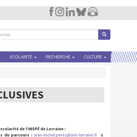
Image
Lien
cher
Rechercher
hercher
SCOLARITÉ
RECHERCHE
CULTURE
CLUSIVES
olarité de l’INSPÉ de Lorraine :
s du parcours :
jean-michel.perez@univ-lorraine.fr
&