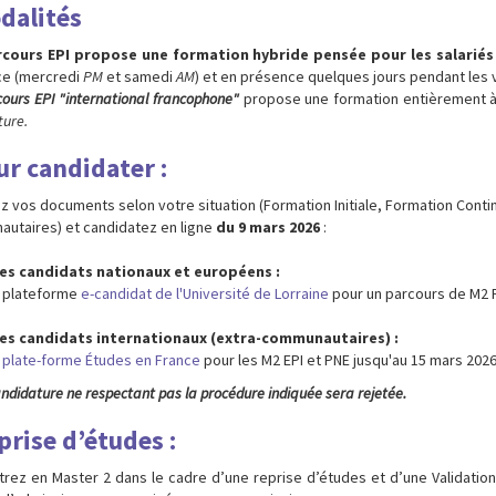
dalités
rcours EPI propose une formation hybride pensée pour les salariés
e (mercredi
PM
et samedi
AM
) et en présence quelques jours pendant les 
cours EPI "international francophone"
propose une formation entièrement à
ture.
ur candidater :
z vos documents selon votre situation (Formation Initiale, Formation Cont
utaires) et candidatez en ligne
du 9 mars 2026
:
les candidats nationaux et européens :
la plateforme
e-candidat de l'Université de Lorraine
pour un parcours de M2 PIF
les candidats internationaux (extra-communautaires) :
a
plate-forme Études en France
pour les M2 EPI et PNE jusqu'au 15 mars 2026
ndidature ne respectant pas la procédure indiquée sera rejetée.
prise d’études :
trez en Master 2 dans le cadre d’une reprise d’études et d’une Validatio