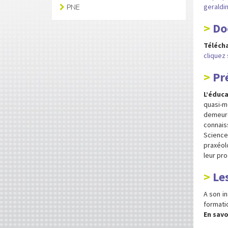
geraldin
PNE
Do
Télécha
cliquez 
Pr
L’éduc
quasi-m
demeure
connais
Science
praxéol
leur pro
Le
A son in
formati
En savoi