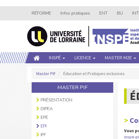
Aller
RÉFORME
Infos pratiques
ENT
BU
IN
Navigation
au
contenu
secondaire
principal
Main
INSPÉ
LICENCE
MASTER M2E
navigation
Master PIF
Éducation et Pratiques inclusives
MASTER PIF
É
PRÉSENTATION
DIPEA
EPE
Co
EPI
Vous po
IFF
inspe-pi