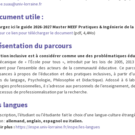
e.suau@univ-lorraine.fr
cument utile :
rgez ici le guide 2026-2027 Master MEEF Pratiques & Ingénierie de la
sur ce lien pour télécharger le document
(pdf, 4,4Mo)
ésentation du parcours
ation inclusive est à considérer comme une des problématiques éd
écanique de « l’École pour tous », introduit par les lois de 2005, 20
nt pour l’ensemble des acteurs de la communauté éducative. Ce parco
sances à propos de l’éducation et des pratiques inclusives, à partir d’un
s du langage, Psychologie, Philosophie et Didactique). Adossé à 6 la
ogies professionnelles, il s’adresse aux personnels de l’enseignement, de 
cessus de professionnalisation par la recherche.
s langues
scription, l’étudiant ou l’étudiante fait le choix d’une langue-culture étr
on :
allemand, anglais, espagnol ou italien.
r plus :
https://inspe.univ-lorraine.fr/inspe/les-langues