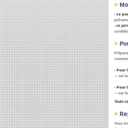
Mo
- Le pa
présenc
- Le par
candida
Po
Prépare
communa
- Pour 
--- sur 
- Pour 
--- sur l
Toute ca
Re
Vous en