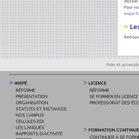
dossier
Pour vo
inspe-fc
Le
Retrouv
Aide et accessibi
Footer
menu
INSPÉ
LICENCE
Navigation
RÉFORME
RÉFORME
principale
PRÉSENTATION
SE FORMER EN LICENCE
ORGANISATION
PROFESSORAT DES ÉC
STATUTS ET INSTANCES
NOS CAMPUS
CELLULES EDI
LES LANGUES
FORMATION CONTINUE
RAPPORTS D'ACTIVITÉ
CONTINUER À SE FORM