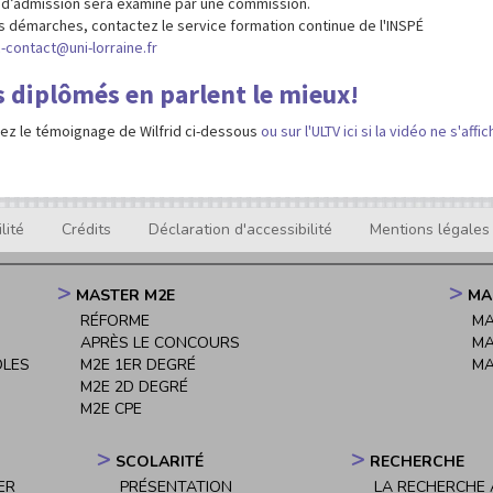
 d’admission sera examiné par une commission.
s démarches, contactez le service formation continue de l'INSPÉ
-contact@uni-lorraine.fr
s diplômés en parlent le mieux!
ez le témoignage de Wilfrid ci-dessous
ou sur l'ULTV ici si la vidéo ne s'affi
lité
Crédits
Déclaration d'accessibilité
Mentions légales
MASTER M2E
MA
RÉFORME
MA
APRÈS LE CONCOURS
MA
OLES
M2E 1ER DEGRÉ
MA
M2E 2D DEGRÉ
M2E CPE
SCOLARITÉ
RECHERCHE
ER
PRÉSENTATION
LA RECHERCHE À