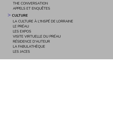
THE CONVERSATION
APPELS ET ENQUÊTES
CULTURE
LA CULTURE À L'INSPÉ DE LORRAINE
LE PRÉAU
LES EXPOS
VISITE VIRTUELLE DU PRÉAU
RÉSIDENCE D'AUTEUR
LA FABULATHÈQUE
LES JACES