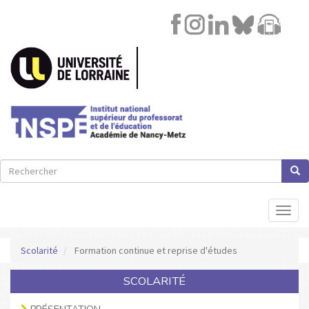
Image
Lien
Aller
au
contenu
principal
Rechercher
Rech
Rechercher
Toggl
naviga
Scolarité
Formation continue et reprise d'études
SCOLARITÉ