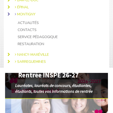
BAR-LE-DUC
ÉPINAL
MONTIGNY
ACTUALITÉS
CONTACTS
SERVICE PÉDAGOGIQUE
RESTAURATION
NANCY-MAXÉVILLE
SARREGUEMINES
Rentrée INSPÉ 26-27
Image
slider
Lauréates, lauréats de concours, étudiantes,
étudiants, toutes vos informations de rentrée