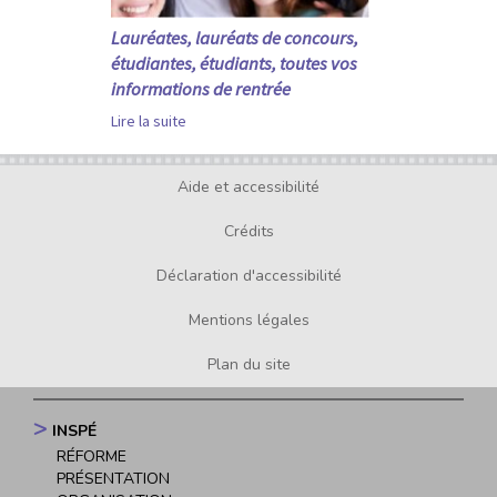
Lauréates, lauréats de concours,
étudiantes, étudiants, toutes vos
informations de rentrée
Lire la suite
Aide et accessibilité
Footer
menu
Crédits
Déclaration d'accessibilité
Mentions légales
Plan du site
INSPÉ
Navigation
RÉFORME
principale
PRÉSENTATION