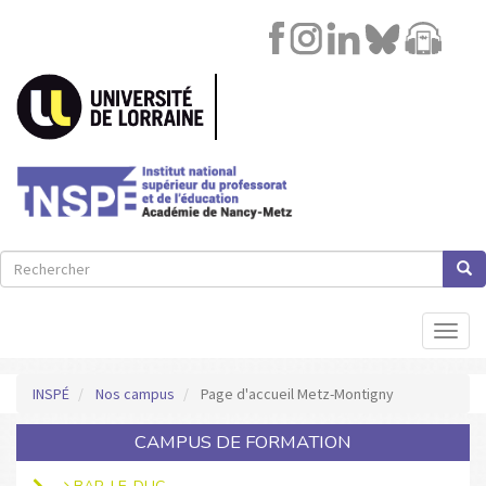
Image
Lien
Aller
au
contenu
principal
Rechercher
Rech
Rechercher
Toggl
naviga
INSPÉ
Nos campus
Page d'accueil Metz-Montigny
CAMPUS DE FORMATION