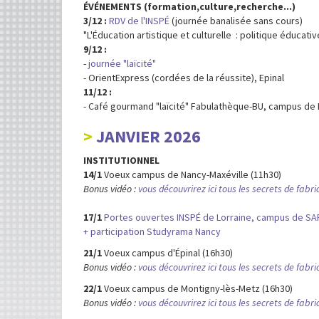
ÉVÉNEMENTS (formation,culture,recherche...)
3/12 :
RDV de l'INSPÉ
(journée banalisée sans cours)
"L'Éducation artistique et culturelle : politique éducati
9/12 :
-
journée "laïcité"
- OrientExpress (cordées de la réussite), Epinal
11/12 :
- Café gourmand "laïcité" Fabulathèque-BU, campus de 
JANVIER 2026
INSTITUTIONNEL
14/1
Voeux campus de Nancy-Maxéville (11h30)
Bonus vidéo :
vous découvrirez ici tous les secrets de fabri
17/1
Portes ouvertes INSPÉ de Lorraine, campus de 
+ participation Studyrama Nancy
21/1
Voeux campus d'Épinal (16h30)
Bonus vidéo :
vous découvrirez ici tous les secrets de fabri
22/1
Voeux campus de Montigny-lès-Metz (16h30)
Bonus vidéo :
vous découvrirez ici tous les secrets de fabri