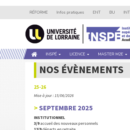
Aller
RÉFORME
Infos pratiques
ENT
BU
IN
Navigation
au
contenu
secondaire
principal
Main
INSPÉ
LICENCE
MASTER M2E
navigation
NOS ÉVÈNEMENTS
25-26
Mise à jour : 15/06/2026
SEPTEMBRE 2025
INSTITUTIONNEL
3/9
accueil des nouveaux personnels
12/9
départs en retraite