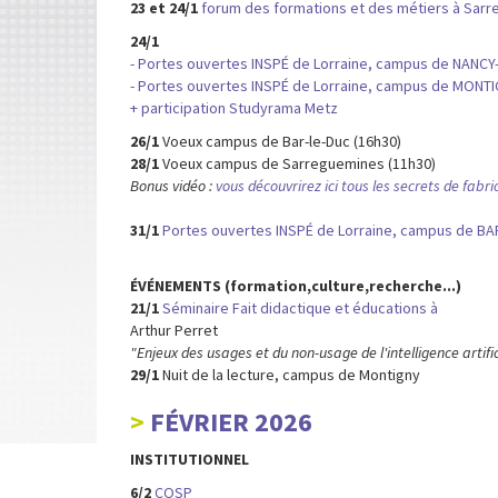
23 et 24/1
forum des formations et des métiers à Sar
24/1
- Portes ouvertes INSPÉ de Lorraine, campus de NANCY-
- Portes ouvertes INSPÉ de Lorraine, campus de MONT
+ participation Studyrama Metz
26/1
Voeux campus de Bar-le-Duc (16h30)
28/1
Voeux campus de Sarreguemines (11h30)
Bonus vidéo :
vous découvrirez ici tous les secrets de fabri
31/1
Portes ouvertes INSPÉ de Lorraine, campus de BA
ÉVÉNEMENTS (formation,culture,recherche...)
21/1
Séminaire Fait didactique et éducations à
Arthur Perret
"Enjeux des usages et du non-usage de l'intelligence artifi
29/1
Nuit de la lecture, campus de Montigny
FÉVRIER 2026
INSTITUTIONNEL
6/2
COSP