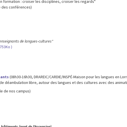
 formation : croiser les disciplines, croiser les regards"
le des conférences)
enseignants de langues-cultures"
 753Ko )
nants
(08h30-16h30, DRAREIC/CARDIE/INSPÉ-Maison pour les langues en Lorra
 de déambulation libre, autour des langues et des cultures avec des animat
ble de nos campus)
 bâtiments (pont de l'Ascension)