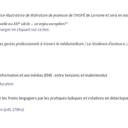
ice-illustratrice de littérature de jeunesse de l'INSPÉ de Lorraine et sera en n
e
velle au XXI
siècle ... un enjeu européen?"
rger en cliquant sur ce lien
.
es gestes professionnels à travers le médiumalbum / La résidence d’auteur.e ; En
’information et aux médias (ÉMI) : entre tensions et malentendus
ducation
er les freins langagiers par les pratiques ludiques et créatives en didactiq
n (pdf, 278Ko)