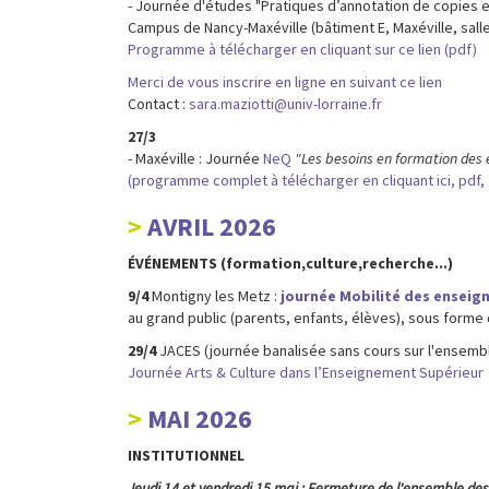
- Journée d'études "Pratiques d’annotation de copies en
Campus de Nancy-Maxéville (bâtiment E, Maxéville, sal
Programme à télécharger en cliquant sur ce lien (pdf)
Merci de vous inscrire en ligne en suivant ce lien
Contact :
sara.maziotti@univ-lorraine.fr
27/3
- Maxéville : Journée
NeQ
"Les besoins en formation des 
(programme complet à télécharger en cliquant ici, pdf,
AVRIL 2026
ÉVÉNEMENTS (formation,culture,recherche...)
9/4
Montigny les Metz :
journée Mobilité des enseig
au grand public (parents, enfants, élèves), sous forme
29/4
JACES (journée banalisée sans cours sur l'ensem
Journée Arts & Culture dans l’Enseignement Supérieur
MAI 2026
INSTITUTIONNEL
Jeudi 14 et vendredi 15 mai : Fermeture de l'ensemble des