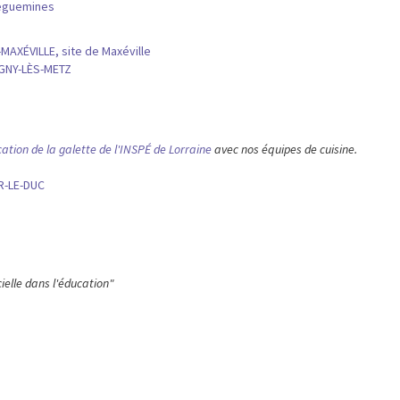
reguemines
MAXÉVILLE, site de Maxéville
IGNY-LÈS-METZ
cation de la galette de l'INSPÉ de Lorraine
avec nos équipes de cuisine.
R-LE-DUC
cielle dans l'éducation"