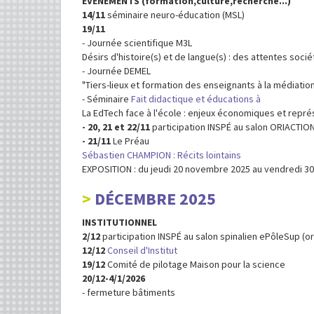
ÉVÉNEMENTS (formation,culture,recherche...)
14/11
séminaire neuro-éducation (MSL)
19/11
- Journée scientifique M3L
Désirs d'histoire(s) et de langue(s) : des attentes socié
- Journée DEMEL
"Tiers-lieux et formation des enseignants à la médiation
- Séminaire
Fait didactique et éducations à
La EdTech face à l'école : enjeux économiques et repr
- 20, 21 et 22/11
participation INSPÉ au salon ORIACTIO
- 21/11
Le Préau
Sébastien CHAMPION : Récits lointains
EXPOSITION : du jeudi 20 novembre 2025 au vendredi 30
DÉCEMBRE 2025
INSTITUTIONNEL
2/12
participation INSPÉ au salon spinalien ePôleSup (o
12/12
Conseil d'Institut
19/12
Comité de pilotage Maison pour la science
20/12-4/1/2026
- fermeture bâtiments