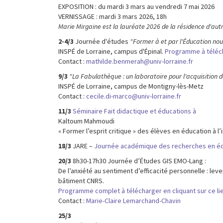
EXPOSITION : du mardi 3 mars au vendredi 7 mai 2026
VERNISSAGE : mardi 3 mars 2026, 18h
Marie Mirgaine est la lauréate 2026 de la résidence d'autr
2-4/3
Journée d'études
"Former à et par l'Éducation nou
INSPÉ de Lorraine, campus d'Épinal.
Programme à télécha
Contact :
mathilde.benmerah@univ-lorraine.fr
9/3
"La Fabulathèque : un laboratoire pour l'acquisition d
INSPÉ de Lorraine, campus de Montigny-lès-Metz
Contact :
cecile.di-marco@univ-lorraine.fr
11/3
Séminaire Fait didactique et éducations à
Kaltoum Mahmoudi
« Former l’esprit critique » des élèves en éducation à l
18/3
JARE –
Journée académique des recherches en é
20/3
8h30-17h30 Journée d’Études GIS EMO-Lang :
De l’anxiété au sentiment d’efficacité personnelle : lev
bâtiment CNRS.
Programme complet à télécharger en cliquant sur ce lie
Contact :
Marie-Claire Lemarchand-Chavin
25/3