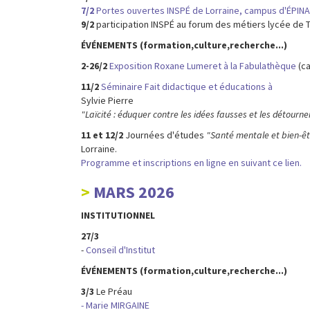
7/2
Portes ouvertes INSPÉ de Lorraine, campus d'ÉPINA
9/2
participation INSPÉ au forum des métiers lycée de T
ÉVÉNEMENTS (formation,culture,recherche...)
2-26/2
Exposition Roxane Lumeret à la Fabulathèque
(c
11/2
Séminaire Fait didactique et éducations à
Sylvie Pierre
"Laïcité : éduquer contre les idées fausses et les détour
11 et 12/2
Journées d'études
"Santé mentale et bien-êtr
Lorraine.
Programme et inscriptions en ligne en suivant ce lien.
MARS 2026
INSTITUTIONNEL
27/3
-
Conseil d'Institut
ÉVÉNEMENTS (formation,culture,recherche...)
3/3
Le Préau
- Marie MIRGAINE