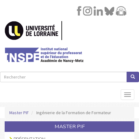
Image
Lien
Aller
au
contenu
principal
Rechercher
Rech
Rechercher
Toggl
naviga
Master PIF
Ingénierie de la Formation de Formateur
MASTER PIF