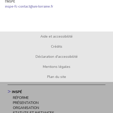
l'INSPÉ
inspe-fc-contact@uni-lorraine.fr
Aide et accessibilité
Footer
menu
Crédits
Déclaration d'accessibilité
Mentions légales
Plan du site
INSPÉ
Navigation
RÉFORME
principale
PRÉSENTATION
ORGANISATION
STATUTS ET INSTANCES