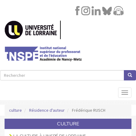
Image
Lien
Aller
au
contenu
principal
Rechercher
Rech
Rechercher
Toggl
naviga
culture
Résidence d'auteur
Frédérique RUSCH
CULTURE