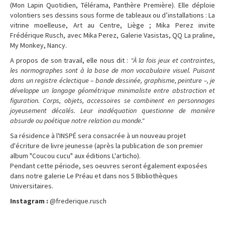
(Mon Lapin Quotidien, Télérama, Panthère Première). Elle déploie
volontiers ses dessins sous forme de tableaux ou d’installations : La
vitrine moelleuse, Art au Centre, Liège ; Mika Perez invite
Frédérique Rusch, avec Mika Perez, Galerie Vasistas, QQ La praline,
My Monkey, Nancy.
A propos de son travail, elle nous dit :
"À la fois jeux et contraintes,
les normographes sont à la base de mon vocabulaire visuel. Puisant
dans un registre éclectique – bande dessinée, graphisme, peinture –, je
développe un langage géométrique minimaliste entre abstraction et
figuration. Corps, objets, accessoires se combinent en personnages
joyeusement décalés. Leur inadéquation questionne de manière
absurde ou poétique notre relation au monde."
Sa résidence à l'INSPÉ sera consacrée à un nouveau projet
d'écriture de livre jeunesse (après la publication de son premier
album "Coucou cucu" aux éditions L'articho).
Pendant cette période, ses oeuvres seront également exposées
dans notre galerie Le Préau et dans nos 5 Bibliothèques
Universitaires.
Instagram :
@frederique.rusch