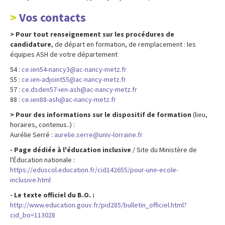
Vos contacts
> Pour tout renseignement sur les procédures de
candidature
, de départ en formation, de remplacement : les
équipes ASH de votre département
54 :
ce.ien54-nancy3@ac-nancy-metz.fr
55 :
ce.ien-adjoint55@ac-nancy-metz.fr
57 :
ce.dsden57-ien-ash@ac-nancy-metz.fr
88 :
ce.ien88-ash@ac-nancy-metz.fr
> Pour des informations sur le dispositif de formation
(lieu,
horaires, contenus..) :
Aurélie Serré :
aurelie.serre@univ-lorraine.fr
- Page dédiée à l'éducation inclusive
/ Site du Ministère de
l'Éducation nationale :
https://eduscol.education.fr/cid142655/pour-une-ecole-
inclusive.html
- Le texte officiel du B.O. :
http://www.education.gouv.fr/pid285/bulletin_officiel.html?
cid_bo=113028