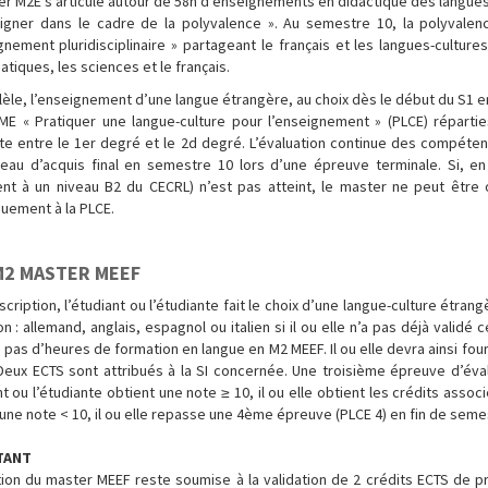
r M2E s’articule autour de 58h d'enseignements en didactique des langues-c
igner dans le cadre de la polyvalence ». Au semestre 10, la polyvalen
gnement pluridisciplinaire » partageant le français et les langues-culture
tiques, les sciences et le français.
lèle, l’enseignement d’une langue étrangère, au choix dès le début du S1 ent
ME « Pratiquer une langue-culture pour l’enseignement » (PLCE) répartie
nte entre le 1er degré et le 2d degré. L’évaluation continue des compéten
veau d’acquis final en semestre 10 lors d’une épreuve terminale. Si, en
ent à un niveau B2 du CECRL) n’est pas atteint, le master ne peut être 
quement à la PLCE.
M2 MASTER MEEF
scription, l’étudiant ou l’étudiante fait le choix d’une langue-culture étr
n : allemand, anglais, espagnol ou italien si il ou elle n’a pas déjà validé 
pas d’heures de formation en langue en M2 MEEF. Il ou elle devra ainsi four
Deux ECTS sont attribués à la SI concernée. Une troisième épreuve d’évalu
nt ou l’étudiante obtient une note ≥ 10, il ou elle obtient les crédits associé
une note < 10, il ou elle repasse une 4ème épreuve (PLCE 4) en fin de seme
TANT
tion du master MEEF reste soumise à la validation de 2 crédits ECTS de p