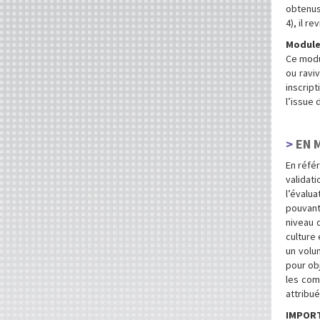
obtenus
4), il r
Module
Ce modul
ou ravi
inscrip
l’issue 
EN 
En référ
validati
l’évalu
pouvant
niveau d
culture 
un volu
pour ob
les com
attribué
IMPOR