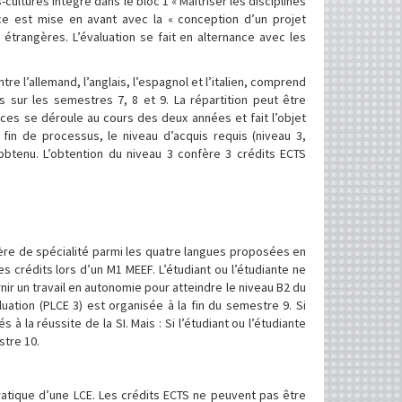
ultures intégré dans le bloc 1 « Maîtriser les disciplines
ce est mise en avant avec la « conception d’un projet
s étrangères. L’évaluation se fait en alternance avec les
re l’allemand, l’anglais, l’espagnol et l’italien, comprend
s sur les semestres 7, 8 et 9. La répartition peut être
ces se déroule au cours des deux années et fait l’objet
 fin de processus, le niveau d’acquis requis (niveau 3,
obtenu. L’obtention du niveau 3 confère 3 crédits ECTS
angère de spécialité parmi les quatre langues proposées en
ces crédits lors d’un M1 MEEF. L’étudiant ou l’étudiante ne
nir un travail en autonomie pour atteindre le niveau B2 du
ation (PLCE 3) est organisée à la fin du semestre 9. Si
s à la réussite de la SI. Mais : Si l’étudiant ou l’étudiante
stre 10.
ratique d’une LCE. Les crédits ECTS ne peuvent pas être