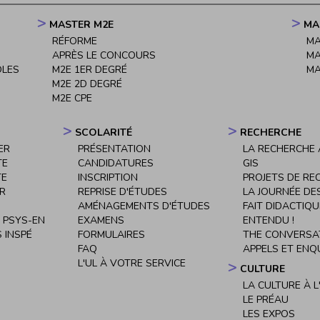
MASTER M2E
MA
RÉFORME
MA
APRÈS LE CONCOURS
MA
OLES
M2E 1ER DEGRÉ
MA
M2E 2D DEGRÉ
M2E CPE
SCOLARITÉ
RECHERCHE
ER
PRÉSENTATION
LA RECHERCHE À
TE
CANDIDATURES
GIS
TE
INSCRIPTION
PROJETS DE RE
ER
REPRISE D'ÉTUDES
LA JOURNÉE DE
AMÉNAGEMENTS D'ÉTUDES
FAIT DIDACTIQU
 PSYS-EN
EXAMENS
ENTENDU !
 INSPÉ
FORMULAIRES
THE CONVERSA
FAQ
APPELS ET ENQ
L'UL À VOTRE SERVICE
CULTURE
LA CULTURE À L
LE PRÉAU
LES EXPOS