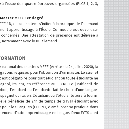
0 à l’issue des quatre épreuves organisées (PLCE 1, 2, 3,
 Master MEEF 1er degré
F 1D, qui souhaitent s’initier à la pratique de l’allemand
ment-apprentissage à l’École. Ce module est ouvert sur
s concernés. Une attestation de présence est délivrée à
ue, notamment avec le DU allemand.
 FORMATION
 national des masters MEEF (Arrêté du 24 juillet 2020), la
igations requises pour l’obtention d’un master. Le suivi et
est obligatoire pour tout étudiant ou toute étudiante ne
gnol, italien), en référence au CECRL. Le justificatif de
on, l’étudiant ou l’étudiante fait le choix d’une langue-
agnol ou italien. L’étudiant ou l’étudiante aura à fournir
elle bénéficie de 24h de temps de travail étudiant avec
 pour les Langues (CECRL), d’améliorer sa pratique dans
étences d’auto-apprentissage en langue. Deux ECTS sont