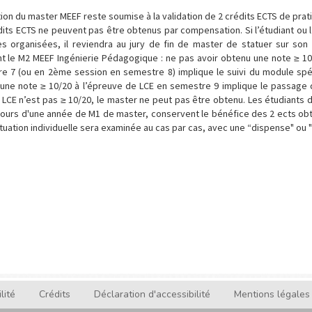
ion du master MEEF reste soumise à la validation de 2 crédits ECTS de prat
dits ECTS ne peuvent pas être obtenus par compensation. Si l’étudiant ou l
s organisées, il reviendra au jury de fin de master de statuer sur son
nt le M2 MEEF Ingénierie Pédagogique : ne pas avoir obtenu une note ≥ 10/
e 7 (ou en 2ème session en semestre 8) implique le suivi du module spé
 une note ≥ 10/20 à l’épreuve de LCE en semestre 9 implique le passage 
 LCE n’est pas ≥ 10/20, le master ne peut pas être obtenu. Les étudiants d
cours d'une année de M1 de master, conservent le bénéfice des 2 ects ob
ituation individuelle sera examinée au cas par cas, avec une “dispense" ou "
lité
Crédits
Déclaration d'accessibilité
Mentions légales