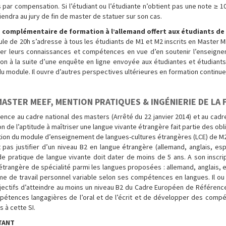
 par compensation. Si l’étudiant ou l’étudiante n’obtient pas une note ≥ 1
eviendra au jury de fin de master de statuer sur son cas.
 complémentaire de formation à l’allemand offert aux étudiants de
e de 20h s’adresse à tous les étudiants de M1 et M2 inscrits en Master MEE
ver leurs connaissances et compétences en vue d’en soutenir l’enseigne
tion à la suite d’une enquête en ligne envoyée aux étudiantes et étudiant
du module. Il ouvre d’autres perspectives ultérieures en formation contin
MASTER MEEF, MENTION PRATIQUES & INGÉNIERIE DE LA
ence au cadre national des masters (Arrêté du 22 janvier 2014) et au cadre
on de l’aptitude à maîtriser une langue vivante étrangère fait partie des obl
ation du module d’enseignement de langues-cultures étrangères (LCE) de M2 
 pas justifier d’un niveau B2 en langue étrangère (allemand, anglais, espa
e pratique de langue vivante doit dater de moins de 5 ans. A son inscripti
étrangère de spécialité parmi les langues proposées : allemand, anglais, esp
me de travail personnel variable selon ses compétences en langues. Il ou 
jectifs d’atteindre au moins un niveau B2 du Cadre Européen de Référence
pétences langagières de l’oral et de l’écrit et de développer des comp
s à cette SI.
TANT