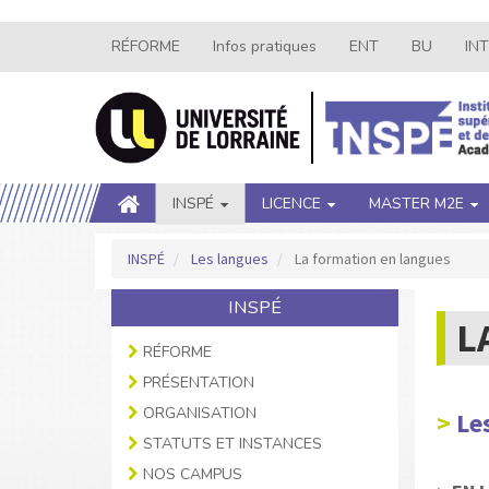
Aller
RÉFORME
Infos pratiques
ENT
BU
IN
Navigation
au
contenu
secondaire
principal
Main
INSPÉ
LICENCE
MASTER M2E
navigation
INSPÉ
Les langues
La formation en langues
INSPÉ
L
RÉFORME
PRÉSENTATION
ORGANISATION
Le
STATUTS ET INSTANCES
NOS CAMPUS