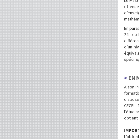
Le Maste
et ense
d’ensei
mathéma
En paral
24h du 
différe
d’un ni
équival
spécifi
EN 
A son in
formatio
dispose 
CECRL. 
l’étudia
obtient 
IMPOR
L’obten