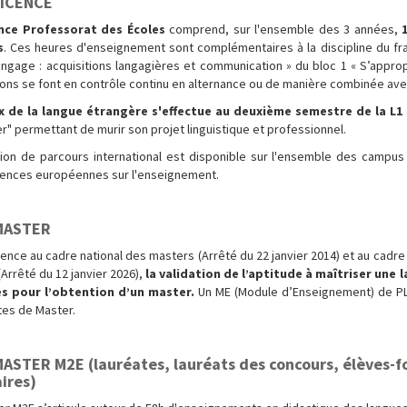
LICENCE
ence Professorat des Écoles
comprend, sur l'ensemble des 3 années,
s
. Ces heures d'enseignement sont complémentaires à la discipline du fr
langage : acquisitions langagières et communication » du bloc 1 « S’approp
ions se font en contrôle continu en alternance ou de manière combinée avec
x de la langue étrangère s'effectue au deuxième semestre de la L1
r" permettant de murir son projet linguistique et professionnel.
ion de parcours international est disponible sur l'ensemble des campus
nces européennes sur l'enseignement.
MASTER
ence au cadre national des masters (Arrêté du 22 janvier 2014) et au cadre 
Arrêté du 12 janvier 2026),
la validation de l’aptitude à maîtriser une
es pour l’obtention d’un master.
Un ME (Module d’Enseignement) de PLC
tes de Master.
ASTER M2E (lauréates, lauréats des concours, élèves-fo
ires)