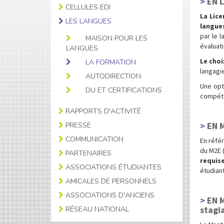
EN 
CELLULES EDI
La Lic
LES LANGUES
langue
par le 
MAISON POUR LES
évaluat
LANGUES
Le choi
LA FORMATION
langagie
AUTODIRECTION
Une opt
DU ET CERTIFICATIONS
compéte
RAPPORTS D'ACTIVITÉ
EN 
PRESSE
COMMUNICATION
En référ
du M2E (
PARTENAIRES
requis
ASSOCIATIONS ÉTUDIANTES
étudian
AMICALES DE PERSONNELS
ASSOCIATIONS D'ANCIENS
EN M
stagia
RÉSEAU NATIONAL