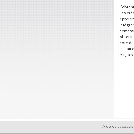
L’obtent
Les cré
épreuve
intègre
semestr
obtenir
note de
LCE au 
M1, la s
Aide et accessibi
Footer