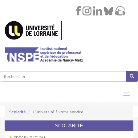
Image
Lien
Aller
au
contenu
principal
Rechercher
Rech
Rechercher
Toggl
naviga
Scolarité
L'Université à votre service
SCOLARITÉ