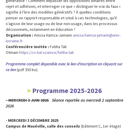
générative ? Comment dépasser les oppositions binaires entre
rejet et adhésion, et interroger ce que « distinguer le vrai du faux »
signifie à l’ère des modèles génératifs ? À quelles conditions
penser un rapport responsable et situé à ces technologies, qu'il
s'agisse de leur usage ou de leur non-usage, dans les processus
décisionnels, notamment en éducation ?
Organisation :
Anissa Hamza-Jamann
anissa.hamza-jamann@univ-
lorraine.fr
Conférencière invitée :
Fatiha Tali
Otmani
https://cv.hal.science/fatiha-tali
Programme complet disponible avec le lien d'inscription en cliquant sur
ce lien
(pdf 350 ko).
Programme 2025-2026
- MERCREDI 3 JUIN 2026
Séance reportée au mercredi 2 septembre
2026
- MERCREDI 3 DÉCEMBRE 2025
Campus de Maxéville, salle des conseils
(bâtiment C, 1er étage)