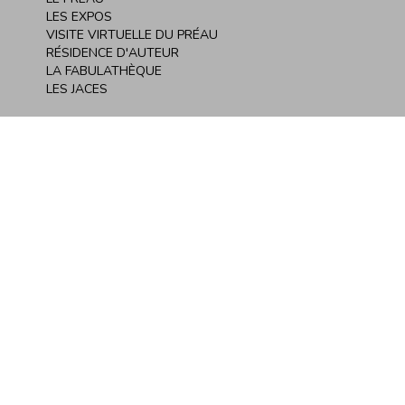
LES EXPOS
VISITE VIRTUELLE DU PRÉAU
RÉSIDENCE D'AUTEUR
LA FABULATHÈQUE
LES JACES