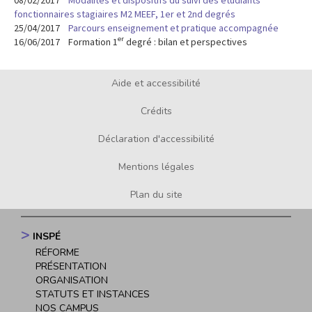
fonctionnaires stagiaires M2 MEEF, 1er et 2nd degrés
25/04/2017
Parcours enseignement et pratique accompagnée
er
16/06/2017 Formation 1
degré : bilan et perspectives
Aide et accessibilité
Footer
menu
Crédits
Déclaration d'accessibilité
Mentions légales
Plan du site
INSPÉ
Navigation
RÉFORME
principale
PRÉSENTATION
ORGANISATION
STATUTS ET INSTANCES
NOS CAMPUS