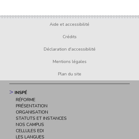
Aide et accessibilité
Footer
menu
Crédits
Déclaration d'accessibilité
Mentions légales
Plan du site
INSPÉ
Navigation
RÉFORME
principale
PRÉSENTATION
ORGANISATION
STATUTS ET INSTANCES
NOS CAMPUS
CELLULES EDI
LES LANGUES