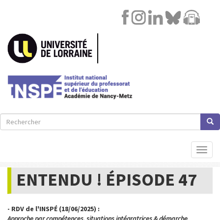
Image
Lien
Aller
au
contenu
principal
Rechercher
Rech
Rechercher
Toggl
naviga
ENTENDU ! ÉPISODE 47
- RDV de l'INSPÉ (18/06/2025) :
Approche par compétences, situations intégratrices & démarche