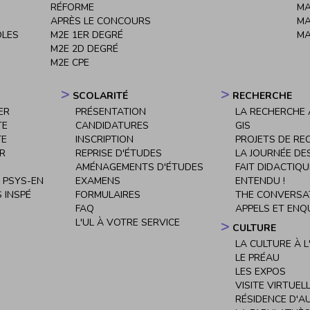
RÉFORME
MA
APRÈS LE CONCOURS
MA
OLES
M2E 1ER DEGRÉ
MA
M2E 2D DEGRÉ
M2E CPE
SCOLARITÉ
RECHERCHE
ER
PRÉSENTATION
LA RECHERCHE À
TE
CANDIDATURES
GIS
TE
INSCRIPTION
PROJETS DE RE
ER
REPRISE D'ÉTUDES
LA JOURNÉE DE
AMÉNAGEMENTS D'ÉTUDES
FAIT DIDACTIQU
 PSYS-EN
EXAMENS
ENTENDU !
 INSPÉ
FORMULAIRES
THE CONVERSA
FAQ
APPELS ET ENQ
L'UL À VOTRE SERVICE
CULTURE
LA CULTURE À L
LE PRÉAU
LES EXPOS
VISITE VIRTUEL
RÉSIDENCE D'A