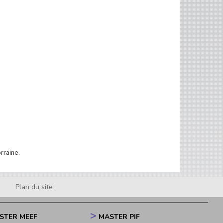
rraine.
Plan du site
STER MEEF
MASTER PIF