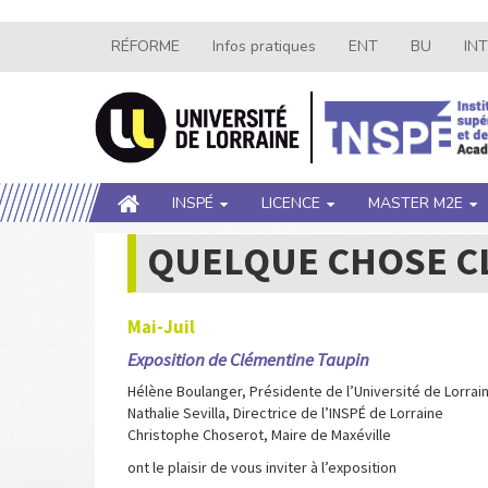
Aller
RÉFORME
Infos pratiques
ENT
BU
IN
Navigation
au
contenu
secondaire
principal
Main
INSPÉ
LICENCE
MASTER M2E
navigation
QUELQUE CHOSE CL
Mai-Juil
Exposition de Clémentine Taupin
Hélène Boulanger, Présidente de l’Université de Lorrai
Nathalie Sevilla, Directrice de l’INSPÉ de Lorraine
Christophe Choserot, Maire de Maxéville
ont le plaisir de vous inviter à l’exposition