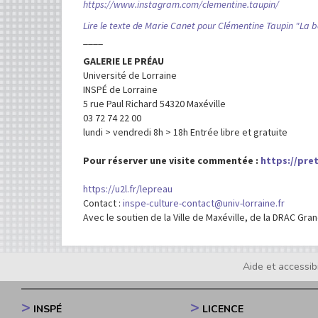
https://www.instagram.com/clementine.taupin/
Lire le texte de Marie Canet pour Clémentine Taupin "La 
____
GALERIE LE PRÉAU
Université de Lorraine
INSPÉ de Lorraine
5 rue Paul Richard 54320 Maxéville
03 72 74 22 00
lundi > vendredi 8h > 18h Entrée libre et gratuite
Pour réserver une visite commentée :
https://pre
https://u2l.fr/lepreau
Contact :
inspe-culture-contact@univ-lorraine.fr
Avec le soutien de la Ville de Maxéville, de la DRAC Gra
Aide et accessibi
Footer
menu
INSPÉ
LICENCE