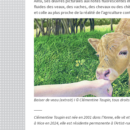
Ainsi, ses œuvres picturales aux notes fluorescentes i
fluides des veaux, des vaches, des chevaux ou des chèvr
et colle au plus proche de la réalité de l’agriculture co
Image
Baiser de veau (extrait) I © Clémentine Taupin, tous droit
____
Clémentine Taupin est née en 2001
dans l’Yonne, elle vit 
à Nice en 2024, elle est résidente permanente à l’Artist-r